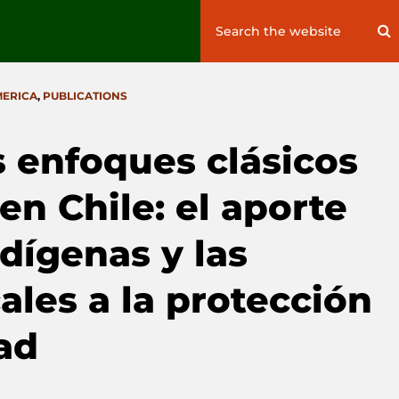
Search
S
for:
MERICA
,
PUBLICATIONS
 enfoques clásicos
en Chile: el aporte
dígenas y las
les a la protección
ad