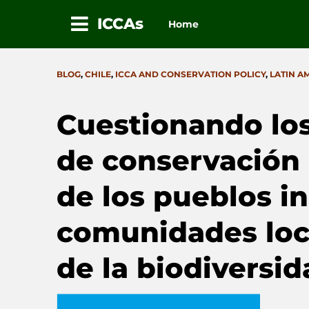
ICCAs
Home
Skip
to
CATEGORIES
BLOG
,
CHILE
,
ICCA AND CONSERVATION POLICY
,
LATIN A
content
Cuestionando los
de conservación 
de los pueblos in
comunidades loca
de la biodiversid