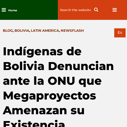
Search
Search
Home
for:
Skip
to
CATEGORIES
BLOG
,
BOLIVIA
,
LATIN AMERICA
,
NEWSFLASH
content
Es
Indígenas de
Bolivia Denuncian
ante la ONU que
Megaproyectos
Amenazan su
Existencia