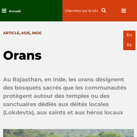
Search
Search
Accueil
for:
Passez
au
CATEGORIES
ARTICLE
,
ASIE
,
INDE
contenu
En
Es
Orans
Au Rajasthan, en Inde, les orans désignent
des bosquets sacrés que les communautés
protègent autour des temples ou des
sanctuaires dédiés aux déités locales
(Lokdevta), aux saints et aux héros locaux