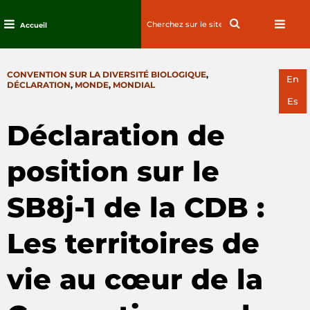
Search
Search
Accueil
for:
Passez
au
CATEGORIES
CONVENTION SUR LA DIVERSITÉ BIOLOGIQUE
,
contenu
En
DÉCLARATION
,
MONDE
,
MONDIAL
Es
Déclaration de
position sur le
SB8j‑1 de la CDB :
Les territoires de
vie au cœur de la