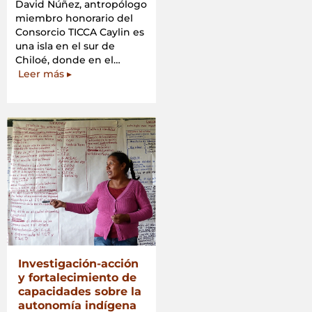
David Núñez, antropólogo
miembro honorario del
Consorcio TICCA Caylin es
una isla en el sur de
Chiloé, donde en el…
«La
Leer más
▸
comunidad
de
la
Isla
Caylin,
en
Chile,
crea
su
ECMPO:
Espacio
Costero
y
Investigación-acción
Marino
y fortalecimiento de
de
capacidades sobre la
Pueblo
autonomía indígena
Originarios»