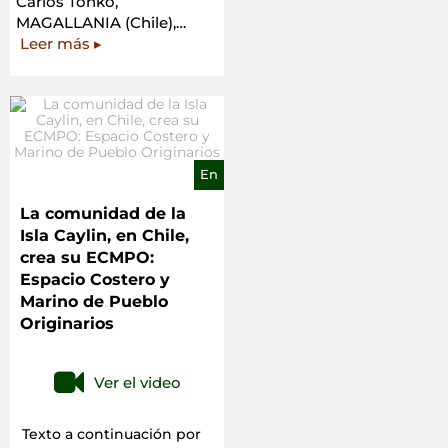
Carlos Tonko,
MAGALLANIA (Chile),…
«Parque
Leer más
▸
Nacional
Bernardo
O’Higgins/Territorio
Kawésqar
Waes:
Conservación
En
y
Gestión
La comunidad de la
en
Isla Caylin, en Chile,
un
crea su ECMPO:
Territorio
Espacio Costero y
Ancestral»
Marino de Pueblo
Originarios
Ver el video
Texto a continuación por