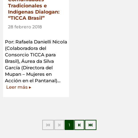
Tradicionales e
Indígenas Dialogan:
“TICCA Brasil”
28 febrero 2018
Por: Rafaela Danielli Nicola
(Colaboradora del
Consorcio TICCA para
Brasil), Áurea da Silva
García (Directora del
Mupan – Mujeres en
Acción en el Pantanal)…
«Comunidades
Leer más
▸
Tradicionales
e
Indígenas
Dialogan:
“TICCA
Brasil”»
1