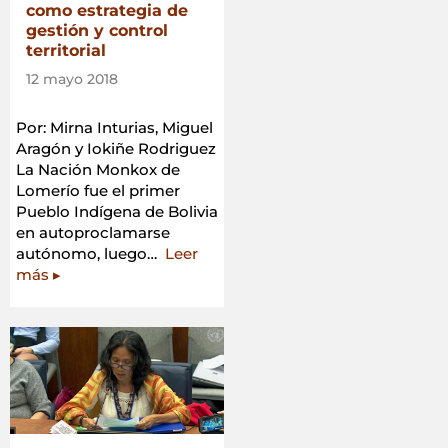
como estrategia de
gestión y control
territorial
12 mayo 2018
Por: Mirna Inturias, Miguel
Aragón y Iokiñe Rodriguez
La Nación Monkox de
Lomerío fue el primer
Pueblo Indígena de Bolivia
en autoproclamarse
autónomo, luego…
Leer
«Investigación-
más
▸
acción
y
fortalecimiento
de
capacidades
sobre
la
autonomía