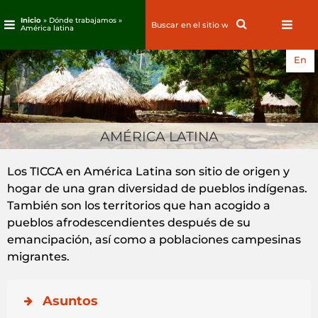
Inicio
» Dónde trabajamos »
Search
Search
América latina
for:
Ir
En
al
contenido
AMÉRICA LATINA
Los TICCA en América Latina son sitio de origen y
hogar de una gran diversidad de pueblos indígenas.
También son los territorios que han acogido a
pueblos afrodescendientes después de su
emancipación, así como a poblaciones campesinas
migrantes.
Asuntos