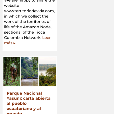
We are happy to share the
website
www.territoriodevida.com,
in which we collect the
work of the territories of
life of the Amazon Node,
sectional of the Ticca
Colombia Network.
Leer
más ▸
Parque Nacional
Yasuní: carta abierta
al pueblo
ecuatoriano y al
mundo