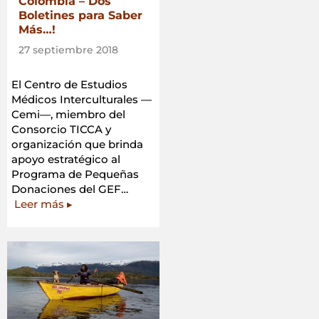
Colombia – Dos
Boletines para Saber
Más…!
27 septiembre 2018
El Centro de Estudios
Médicos Interculturales —
Cemi—, miembro del
Consorcio TICCA y
organización que brinda
apoyo estratégico al
Programa de Pequeñas
Donaciones del GEF…
«Los
Leer más
▸
TICCA
en
Colombia
–
Dos
Boletines
para