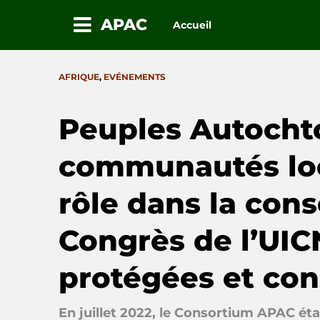
APAC
Accueil
Passez
au
CATEGORIES
AFRIQUE
,
EVÉNEMENTS
contenu
Peuples Autocht
communautés loc
rôle dans la cons
Congrès de l’UICN
protégées et con
En juillet 2022, le Consortium APAC éta