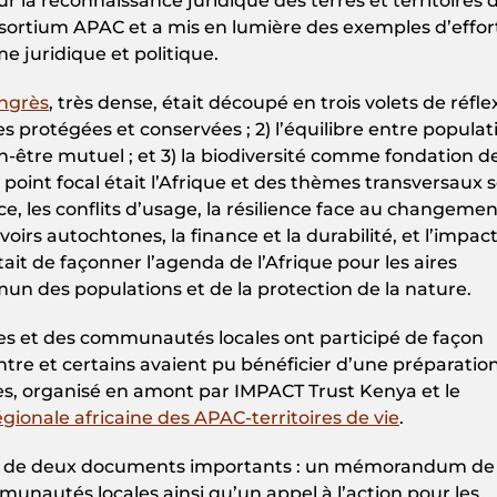
ur la reconnaissance juridique des terres et territoires d
Consortium APAC et a mis en lumière des exemples d’effor
me juridique et politique.
ngrès
, très dense, était découpé en trois volets de réfle
es protégées et conservées ; 2) l’équilibre entre populat
-être mutuel ; et 3) la biodiversité comme fondation de
e point focal était l’Afrique et des thèmes transversaux 
e, les conflits d’usage, la résilience face au changemen
avoirs autochtones, la finance et la durabilité, et l’impac
tait de façonner l’agenda de l’Afrique pour les aires
un des populations et de la protection de la nature.
es et des communautés locales ont participé de façon
ontre et certains avaient pu bénéficier d’une préparatio
s, organisé en amont par IMPACT Trust Kenya et le
ionale africaine des APAC-territoires de vie
.
on de deux documents importants : un mémorandum de
nautés locales ainsi qu’un appel à l’action pour les