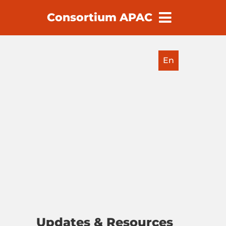
Consortium APAC
earch
En
Updates & Resources