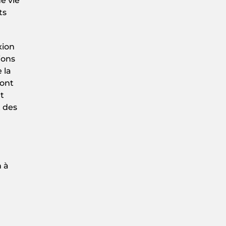
e vie
ts
xion
ions
 la
sont
t
t des
n à