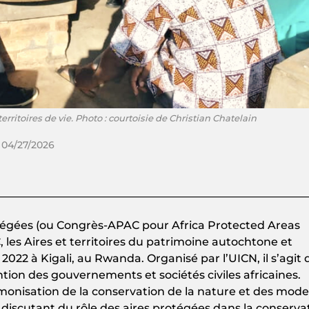
itoires de vie. Photo : courtoisie de Christian Chatelain
 04/27/2026
rotégées (ou Congrès-APAC pour Africa Protected Areas
 les Aires et territoires du patrimoine autochtone et
2022 à Kigali, au Rwanda. Organisé par l’UICN, il s’agit 
ntion des gouvernements et sociétés civiles africaines.
armonisation de la conservation de la nature et des mod
discutant du rôle des aires protégées dans la conserva