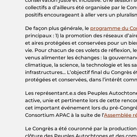
conservation juste et inclusive. Une session s
collectifs a d’ailleurs été organisée par le 
positifs encourageant à aller vers un pluralis
De façon plus générale, le
programme du Co
principaux : 1) la promotion des réseaux d’air
et aires protégées et conservées pour un bien
vie. Pour chacun de ces volets de réflexion, l
venus alimenter les échanges : la gouvernanc
climatique, la science, la technologie et les s
infrastructures… L’objectif final du Congrès é
protégées et conservées, dans l’intérêt comm
Les représentant.e.s des Peuples Autochton
active, unie et pertinente lors de cette renc
cet important événement lors du pré-Congrè
Consortium APAC à la suite de l’
Assemblée rég
Le Congrès a été couronné par la producti
clôture des Peuples Autochtones et des commu