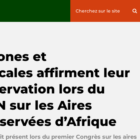
Search
S
for:
ones et
ales affirment leur
ervation lors du
 sur les Aires
servées d’Afrique
it présent lors du premier Congrès sur les aires