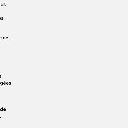
les
es
mmes
s
égées
 de
.