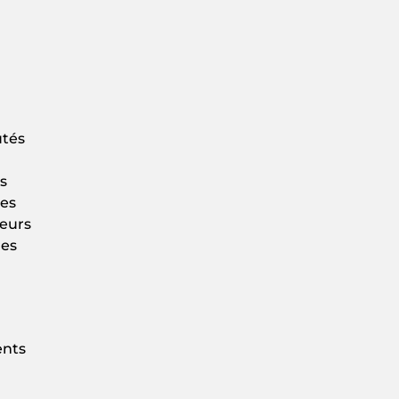
utés
es
les
eurs
ges
ents