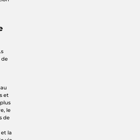
e
.s
s de
 au
s et
plus
e, le
s de
et la