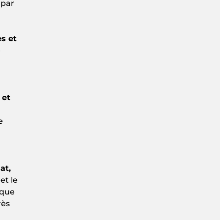
 par
s et
é
 et
e
at,
et le
 que
rès