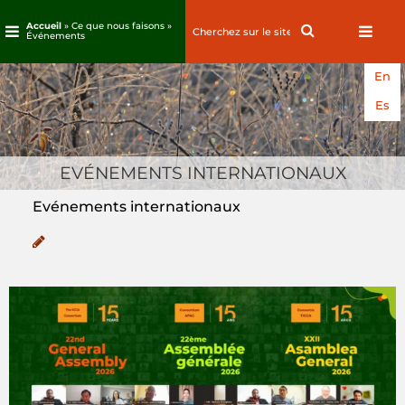
Accueil
» Ce que nous faisons »
Search
Search
Événements
for:
Passez
En
au
contenu
Es
EVÉNEMENTS INTERNATIONAUX
Evénements internationaux