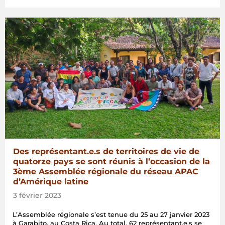
territoires
de
vie
font
face
à
des
défis
de
taille
en
Amérique
latine
:
diagnostic
de
la
3ème
Des représentant.e.s de territoires de vie de
Assemblée
quatorze pays se sont réunis à l’occasion de la
régionale
3ème Assemblée régionale du réseau APAC
du
d’Amérique latine
réseau
APAC
3 février 2023
d’Amérique
latine »
L’Assemblée régionale s’est tenue du 25 au 27 janvier 2023
à Garabito, au Costa Rica. Au total, 62 représentant.e.s se