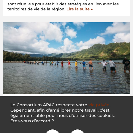
sont réuni.e.s pour établir des stratégies en lien avec les
territoires de vie de la région.
Lire la suite ▸
Première assemblée régionale des Membres du Consortium APAC en Austronésie orientale et dans les îles du Pacifique
La première assemblée régionale des Membres du Consortium APAC en Austronésie orientale et dans les îles du Pacifique a permis des progrès significatifs pour le mouvement en faveur des territoires de vie des Peuples Autochtones et des communautés locales de la région. En effet, les Membres ont pu construire un consensus sur une orientation et des plans stratégiques communs. Cette assemblée de trois jours s’est tenue via Zoom, du 26 au 28 mai 2022.
Le Consortium APAC respecte votre
vie privée
.
Cependant, afin d’améliorer notre travail, c’est
également utile pour nous d’utiliser des cookies.
Êtes-vous d’accord ?